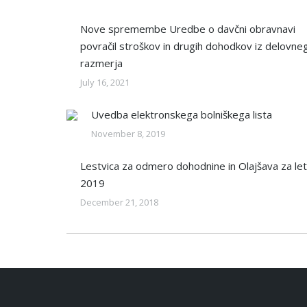
Nove spremembe Uredbe o davčni obravnavi
povračil stroškov in drugih dohodkov iz delovne
razmerja
July 16, 2021
Uvedba elektronskega bolniškega lista
November 8, 2019
Lestvica za odmero dohodnine in Olajšava za le
2019
December 21, 2018