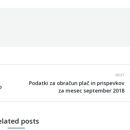
Facebook
LinkedIn
NEXT
Podatki za obračun plač in prispevkov
o
Next
za mesec september 2018
post:
elated posts