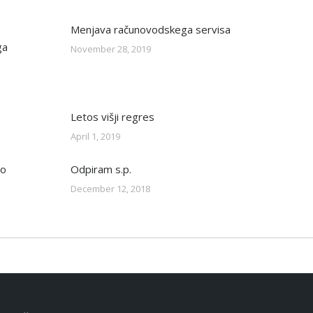
Menjava računovodskega servisa
ga
November 28, 2019
Letos višji regres
April 1, 2019
to
Odpiram s.p.
December 12, 2018