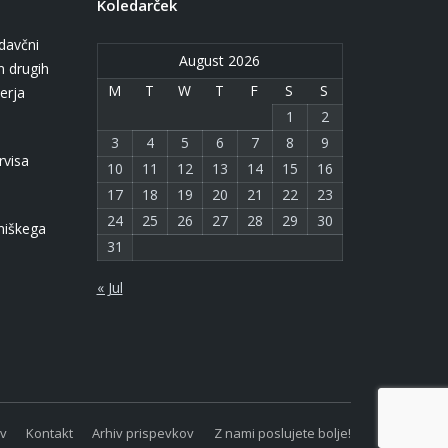
Koledarček
davčni
August 2026
n drugih
M
T
W
T
F
S
S
erja
1
2
3
4
5
6
7
8
9
rvisa
10
11
12
13
14
15
16
17
18
19
20
21
22
23
24
25
26
27
28
29
30
niškega
31
« Jul
v
Kontakt
Arhiv prispevkov
Z nami poslujete bolje!