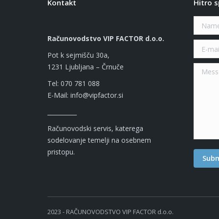
Kontakt
Hitro s
Name *
Računovodstvo VIP FACTOR d.o.o.
E-mail *
Pot k sejmišču 30a,
1231 Ljubljana – Črnuče
Messag
Tel: 070 781 088
E-Mail: info@vipfactor.si
__________
Računovodski servis, katerega
sodelovanje temelji na osebnem
pristopu.
Subm
2023 - RAČUNOVODSTVO VIP FACTOR d.o.o.