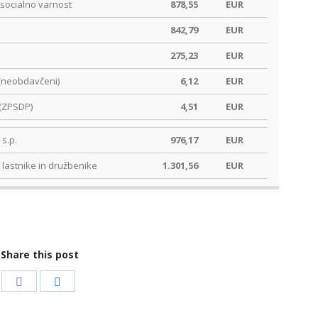
socialno varnost
878,55
EUR
842,79
EUR
275,23
EUR
(neobdavčeni)
6,12
EUR
(ZPSDP)
4,51
EUR
s.p.
976,17
EUR
 lastnike in družbenike
1.301,56
EUR
Share this post
Share
Share
on
on