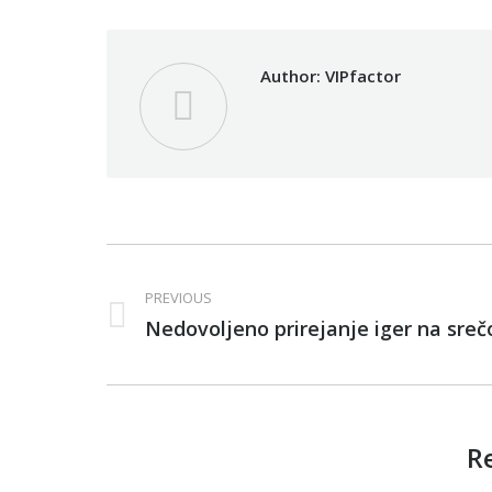
Author:
VIPfactor
Post
navigation
PREVIOUS
Previous
Nedovoljeno prirejanje iger na sreč
post:
R