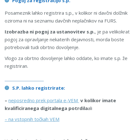
Pogoj za registracijo s.p.
Posameznik lahko registrira s.p., v kolikor ni davčni dolžnik
oziroma ni na seznamu davčnih neplačnikov na FURS.
Izobrazba ni pogoj za ustanovitev s.p.
, je pa velikokrat
pogoj za opravljanje nekaterih dejavnosti, morda boste
potrebovali tudi obrtno dovoljenje.
Vlogo za obrtno dovoljenje lahko oddate, ko imate s.p. že
registriran.
S.P. lahko registrirate:
–
neposredno prek portala e-VEM
v kolikor imate
kvalificiranega digitalnega potrdila
ali
– na vstopnih točkah VEM