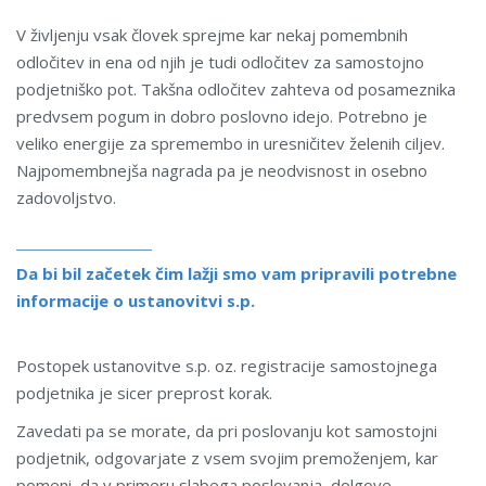
V življenju vsak človek sprejme kar nekaj pomembnih
odločitev in ena od njih je tudi odločitev za samostojno
podjetniško pot. Takšna odločitev zahteva od posameznika
predvsem pogum in dobro poslovno idejo. Potrebno je
veliko energije za spremembo in uresničitev želenih ciljev.
Najpomembnejša nagrada pa je neodvisnost in osebno
zadovoljstvo.
Da bi bil začetek čim lažji smo vam pripravili potrebne
informacije o ustanovitvi s.p.
Postopek ustanovitve s.p. oz. registracije samostojnega
podjetnika je sicer preprost korak.
Zavedati pa se morate, da pri poslovanju kot samostojni
podjetnik, odgovarjate z vsem svojim premoženjem, kar
pomeni, da v primeru slabega poslovanja, dolgove