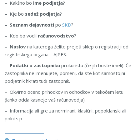
– Kakšno bo
ime podjetja
?
– Kje bo
sedež podjetja
?
–
Seznam dejavnosti
po
SKD
?
– Kdo bo vodil
računovodstvo
?
–
Naslov
na katerega želite prejeti sklep o registraciji od
registrskega organa – AJPES.
–
Podatki o zastopniku
prokuristu (če jih boste imeli). Če
zastopnika ne imenujete, pomeni, da ste kot samostojni
podjetnik hkrati tudi zastopnik.
– Okvirno oceno prihodkov in odhodkov v tekočem letu
(lahko odda kasneje vaš računovodja).
– Informacija ali gre za normirani, klasični, popoldanski ali
polni s.p.