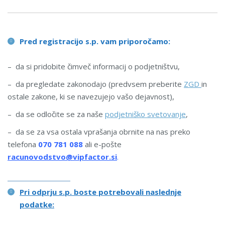
Pred registracijo s.p. vam priporočamo:
– da si pridobite čimveč informacij o podjetništvu,
– da pregledate zakonodajo (predvsem preberite
ZGD
in
ostale zakone, ki se navezujejo vašo dejavnost),
– da se odločite se za naše
podjetniško svetovanje
,
– da se za vsa ostala vprašanja obrnite na nas preko
telefona
070 781 088
ali e-pošte
racunovodstvo@vipfactor.si
.
Pri odprju s.p. boste potrebovali naslednje
podatke: