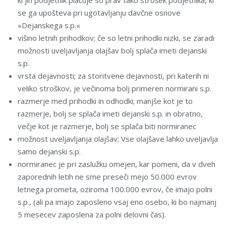
ki jih podjetnik plačuje so prav tako strošek podjetnika, ki
se ga upošteva pri ugotavljanju davčne osnove
»Dejanskega s.p.«
višino letnih prihodkov; če so letni prihodki nizki, se zaradi
možnosti uveljavljanja olajšav bolj splača imeti dejanski
s.p.
vrsta dejavnosti; za storitvene dejavnosti, pri katerih ni
veliko stroškov, je večinoma bolj primeren normirani s.p.
razmerje med prihodki in odhodki; manjše kot je to
razmerje, bolj se splača imeti dejanski s.p. in obratno,
večje kot je razmerje, bolj se splača biti normiranec
možnost uveljavljanja olajšav; Vse olajšave lahko uveljavlja
samo dejanski s.p.
normiranec je pri zaslužku omejen, kar pomeni, da v dveh
zaporednih letih ne sme preseči mejo 50.000 evrov
letnega prometa, oziroma 100.000 evrov, če imajo polni
s.p., (ali pa imajo zaposleno vsaj eno osebo, ki bo najmanj
5 mesecev zaposlena za polni delovni čas).