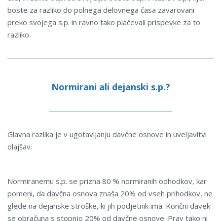
boste za razliko do polnega delovnega časa zavarovani
preko svojega s.p. in ravno tako plačevali prispevke za to
razliko.
Normirani ali dejanski s.p.?
Glavna razlika je v ugotavljanju davčne osnove in uveljavitvi
olajšav.
Normiranemu s.p. se prizna 80 % normiranih odhodkov, kar
pomeni, da davčna osnova znaša 20% od vseh prihodkov, ne
glede na dejanske stroške, ki jih podjetnik ima. Končni davek
se obračuna s stopnjo 20% od davčne osnove. Prav tako ni