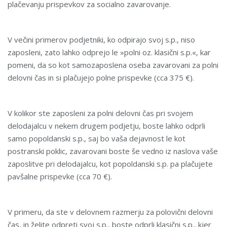
plačevanju prispevkov za socialno zavarovanje.
V večini primerov podjetniki, ko odpirajo svoj s.p., niso
zaposleni, zato lahko odprejo le »polni oz. klasični s.p.«, kar
pomeni, da so kot samozaposlena oseba zavarovani za polni
delovni čas in si plačujejo polne prispevke (cca 375 €).
V kolikor ste zaposleni za polni delovni čas pri svojem
delodajalcu v nekem drugem podjetju, boste lahko odprli
samo popoldanski s.p., saj bo vaša dejavnost le kot
postranski poklic, zavarovani boste še vedno iz naslova vaše
zaposlitve pri delodajalcu, kot popoldanski s.p. pa plačujete
pavšalne prispevke (cca 70 €).
V primeru, da ste v delovnem razmerju za polovični delovni
čas, in želite odpreti svoj s.p., boste odprli klasični s.p., kjer