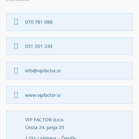
070 781 088
051 301 243
info@vipfactor.si
www.vipfactor.si
VIP FACTOR d.o.o.
Cesta 24. junija 25
1231 Ljubljana – Črnuče