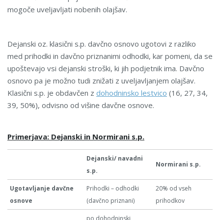
mogoče uveljavljati nobenih olajšav.
Dejanski oz. klasični s.p. davčno osnovo ugotovi z razliko
med prihodki in davčno priznanimi odhodki, kar pomeni, da se
upoštevajo vsi dejanski stroški, ki jih podjetnik ima. Davčno
osnovo pa je možno tudi znižati z uveljavljanjem olajšav.
Klasični s.p. je obdavčen z
dohodninsko lestvico
(16, 27, 34,
39, 50%), odvisno od višine davčne osnove.
Primerjava: Dejanski in Normirani s.p.
Dejanski/ navadni
Normirani s.p.
s.p.
Ugotavljanje davčne
Prihodki – odhodki
20% od vseh
osnove
(davčno priznani)
prihodkov
po dohodninski