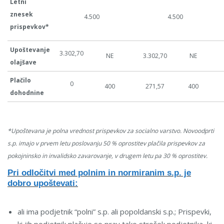
Letni
znesek
4.500
4.500
prispevkov*
Upoštevanje
3.302,70
NE
3.302,70
NE
olajšave
Plačilo
0
400
271,57
400
dohodnine
*Upoštevana je polna vrednost prispevkov za socialno varstvo. Novoodprti
s.p. imajo v prvem letu poslovanju 50 % oprostitev plačila prispevkov za
pokojninsko in invalidsko zavarovanje, v drugem letu pa 30 % oprostitev.
Pri odločitvi med polnim in normiranim s.p. je
dobro upoštevati:
ali ima podjetnik “polni” s.p. ali popoldanski s.p.; Prispevki,