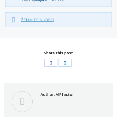
ŽELIM PONUDBO
Share this post
Share
Share
on
on
Facebook
LinkedIn
Author:
VIPfactor