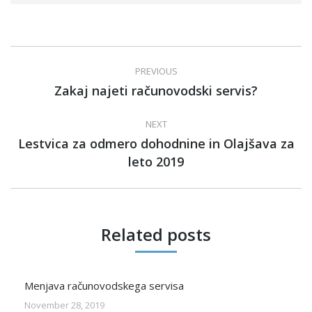
Post
PREVIOUS
navigation
Zakaj najeti računovodski servis?
Previous
post:
NEXT
Lestvica za odmero dohodnine in Olajšava za
Next
leto 2019
post:
Related posts
Menjava računovodskega servisa
November 28, 2019