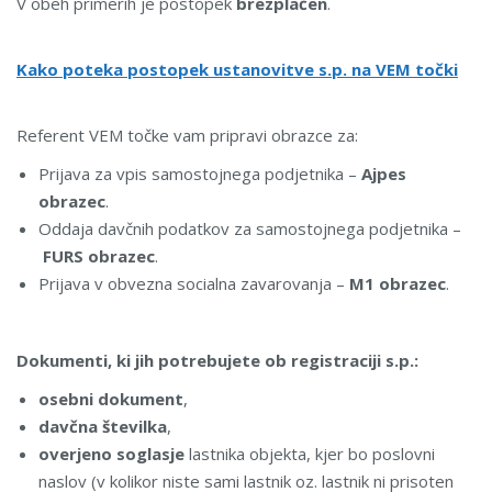
V obeh primerih je postopek
brezplačen
.
Kako poteka postopek ustanovitve s.p. na VEM točki
Referent VEM točke vam pripravi obrazce za:
Prijava za vpis samostojnega podjetnika –
Ajpes
obrazec
.
Oddaja davčnih podatkov za samostojnega podjetnika –
FURS obrazec
.
Prijava v obvezna socialna zavarovanja –
M1 obrazec
.
Dokumenti, ki jih potrebujete ob registraciji s.p.:
osebni dokument
,
davčna številka
,
overjeno soglasje
lastnika objekta, kjer bo poslovni
naslov (v kolikor niste sami lastnik oz. lastnik ni prisoten