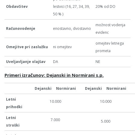
Obdavčitev
lestvici (16, 27, 34, 39,
20% od DO
50 % )
možnost vodenja
Računovodenje
enostavno, dvostavno
evidenc
omejitev letnega
Omejitve pri zaslužku
ni omejitev
prometa
Uveljavljanje olajšav
DA
NE
Primeri izračunov: Dejanski in Normirani s.p.
Dejanski
Normirani
Dejanski
Normirani
Letni
10.000
10.000
prihodki
Letni
7.000
5.000
stroški