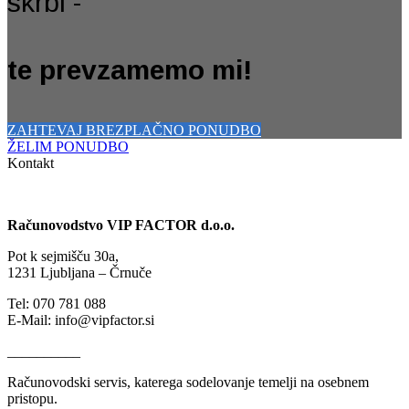
skrbi -
te prevzamemo mi!
ZAHTEVAJ BREZPLAČNO PONUDBO
ŽELIM PONUDBO
Kontakt
Računovodstvo VIP FACTOR d.o.o.
Pot k sejmišču 30a,
1231 Ljubljana – Črnuče
Tel: 070 781 088
E-Mail: info@vipfactor.si
__________
Računovodski servis, katerega sodelovanje temelji na osebnem
pristopu.