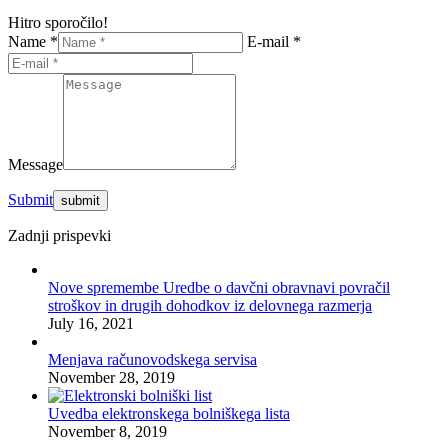
Hitro sporočilo!
Name *
E-mail *
Message
Submit
Zadnji prispevki
Nove spremembe Uredbe o davčni obravnavi povračil
stroškov in drugih dohodkov iz delovnega razmerja
July 16, 2021
Menjava računovodskega servisa
November 28, 2019
Uvedba elektronskega bolniškega lista
November 8, 2019