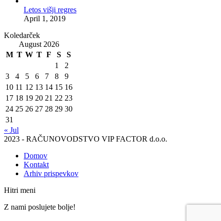
Letos višji regres
April 1, 2019
Koledarček
August 2026
M
T
W
T
F
S
S
1
2
3
4
5
6
7
8
9
10
11
12
13
14
15
16
17
18
19
20
21
22
23
24
25
26
27
28
29
30
31
« Jul
2023 - RAČUNOVODSTVO VIP FACTOR d.o.o.
Domov
Kontakt
Arhiv prispevkov
Hitri meni
Z nami poslujete bolje!