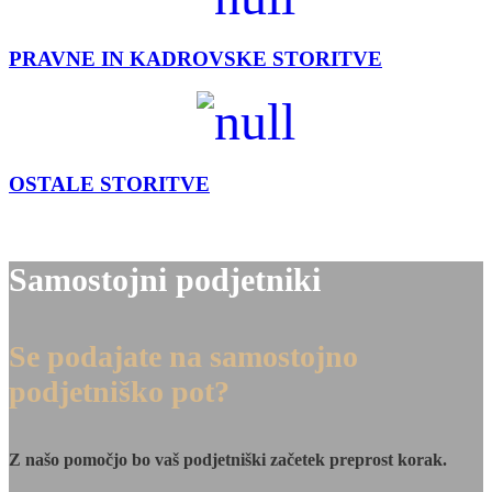
PRAVNE IN KADROVSKE STORITVE
OSTALE STORITVE
Samostojni podjetniki
Se podajate na samostojno
podjetniško pot?
Z našo pomočjo bo vaš podjetniški začetek preprost korak.