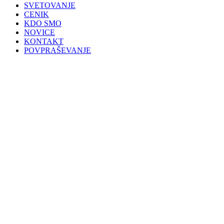
in
SVETOVANJE
new
CENIK
window
KDO SMO
NOVICE
KONTAKT
POVPRAŠEVANJE
RAČUNOVODSKI
SERVIS
Korak v USPEŠNO in
KVALITETNO poslovanje!