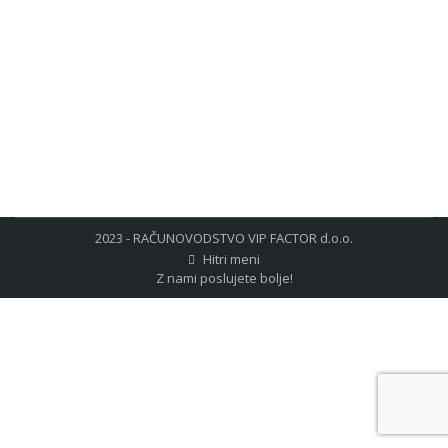
PODATKI O DELOVNIH URAH DELOVNIKI PRAZNIKI
SKUPAJ Delovni dnevi 21 1 22 št. ur za obračun (40
urni delovnik) 168 8 176 OSNOVNI PODATKI ZA
OBRAČUN PLAČ Povprečna bruto plača v RS za
AVGUST 2017 1.613,62 EUR Povprečna bruto plača v
RS za leto…
2023 - RAČUNOVODSTVO VIP FACTOR d.o.o.
Hitri meni
Z nami poslujete bolje!